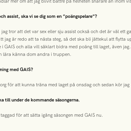
ndlar mer om att jag blivit bättre på helheten snarare än inom v
och assist, ska vi se dig som en ”poängspelare”?
 jag tror att det var sex eller sju assist också och det är väl et
 jag är redo att ta nästa steg, så det ska bli jättekul att flytta u
 GAIS och alla vill såklart bidra med poäng till laget, även jag. M
och lära känna dom andra i truppen.
träning med GAIS?
borg för att kunna träna med laget på onsdag och sedan kör jag 
ka till under de kommande säsongerna.
 taggad för att sätta igång säsongen med GAIS nu.