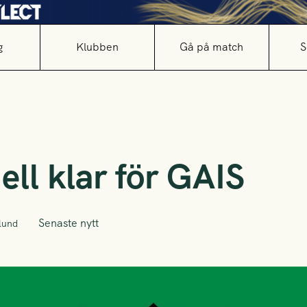
g
Klubben
Gå på match
S
ll klar för GAIS
Senaste nytt
lund