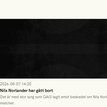
2026-08-07 14:20
Nils Norlander har gått bort
Det är med stor sorg som GAIS tagit emot beskedet om Nils Norl
matcher.