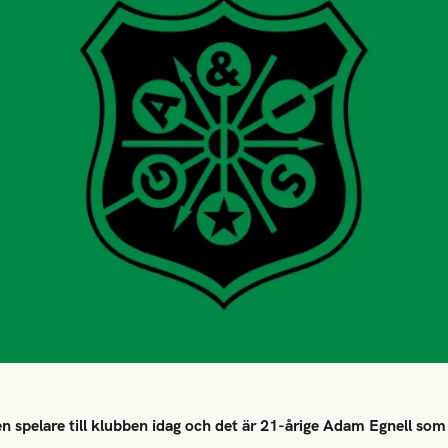
 spelare till klubben idag och det är 21-årige Adam Egnell som a