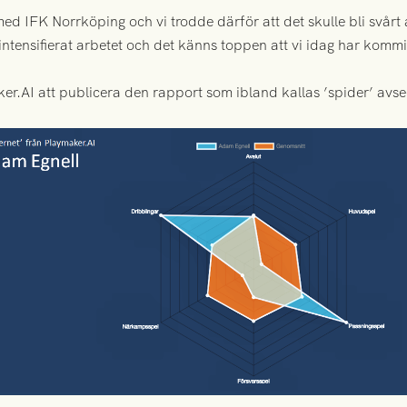
ed IFK Norrköping och vi trodde därför att det skulle bli svårt 
 intensifierat arbetet och det känns toppen att vi idag har kommit
maker.AI att publicera den rapport som ibland kallas ’spider’ a