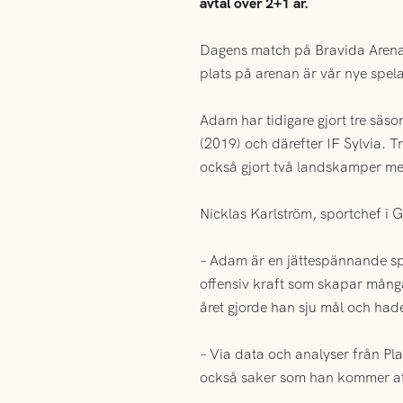
avtal över 2+1 år.
Dagens match på Bravida Arena 
plats på arenan är vår nye spel
Adam har tidigare gjort tre säso
(2019) och därefter IF Sylvia. 
också gjort två landskamper me
Nicklas Karlström, sportchef i
– Adam är en jättespännande spe
offensiv kraft som skapar många
året gjorde han sju mål och hade 
– Via data och analyser från Pl
också saker som han kommer att