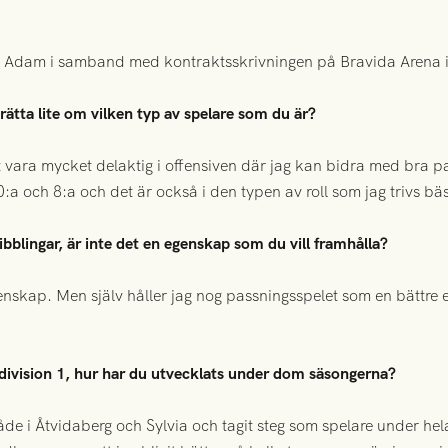
ed Adam i samband med kontraktsskrivningen på Bravida Arena 
tta lite om vilken typ av spelare som du är?
tt vara mycket delaktig i offensiven där jag kan bidra med bra p
0:a och 8:a och det är också i den typen av roll som jag trivs bäs
bblingar, är inte det en egenskap som du vill framhålla?
genskap. Men själv håller jag nog passningsspelet som en bättr
division 1, hur har du utvecklats under dom säsongerna?
åde i Åtvidaberg och Sylvia och tagit steg som spelare under hel