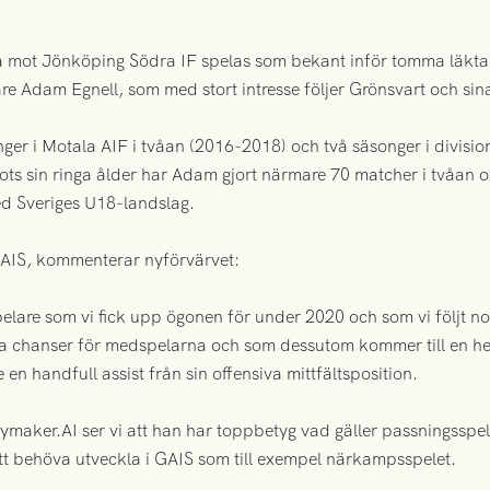
mot Jönköping Södra IF spelas som bekant inför tomma läktar
are Adam Egnell, som med stort intresse följer Grönsvart och sin
nger i Motala AIF i tvåan (2016-2018) och två säsonger i divisi
Trots sin ringa ålder har Adam gjort närmare 70 matcher i tvåan 
d Sveriges U18-landslag.
 GAIS, kommenterar nyförvärvet:
lare som vi fick upp ögonen för under 2020 och som vi följt no
 chanser för medspelarna och som dessutom kommer till en hel 
en handfull assist från sin offensiva mittfältsposition.
aymaker.AI ser vi att han har toppbetyg vad gäller passningsspel
 behöva utveckla i GAIS som till exempel närkampsspelet.