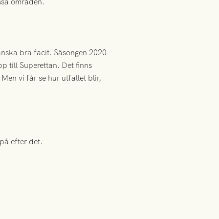
issa områden.
t ganska bra facit. Säsongen 2020
pp till Superettan. Det finns
en vi får se hur utfallet blir,
på efter det.