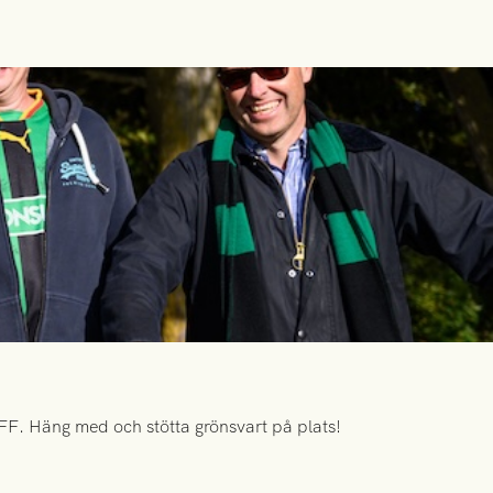
FF. Häng med och stötta grönsvart på plats!