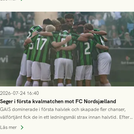
2026-07-24 16:40
Seger i första kvalmatchen mot FC Nordsjælland
GAIS dominerade i första halvlek och skapade fler chanser,
välförtjänt fick de in ett ledningsmål strax innan halvtid. Efter
halvtidsvilan sjönk tempot när Nordsjälland tilläts ha mer av
Läs mer
bollen, men GAIS försvarade sig disciplinerat och säkrade en