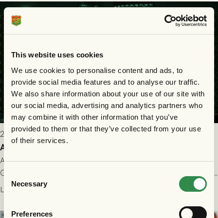
This website uses cookies
We use cookies to personalise content and ads, to
provide social media features and to analyse our traffic.
We also share information about your use of our site with
our social media, advertising and analytics partners who
may combine it with other information that you’ve
provided to them or that they’ve collected from your use
2026-07-22 9:00
of their services.
Allt du behöver veta inför GAIS - FC Nordsjælland
All evenemangsinformation du kan behöva inför ditt besök på
Gamla Ullevi och matchen mellan GAIS och FC Nordsjælland i
Consent
Necessary
kvalet till Conference League! Avspark kl 19.00 på torsdag
Selection
Läs mer
23/7.
Preferences