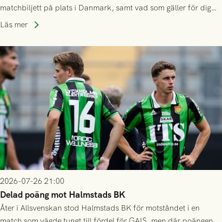
matchbiljett på plats i Danmark, samt vad som gäller för dig
som står på reservlista eller fått förhinder.
Läs mer
2026-07-26 21:00
Delad poäng mot Halmstads BK
Åter i Allsvenskan stod Halmstads BK för motståndet i en
match som vägde tungt till fördel för GAIS, men där poängen