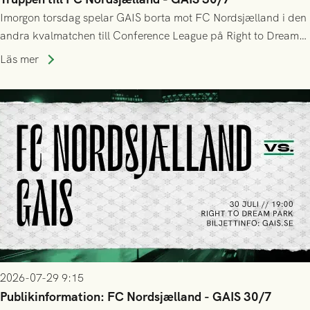
Imorgon torsdag spelar GAIS borta mot FC Nordsjælland i den
andra kvalmatchen till Conference League på Right to Dream
Park! Fredrik Holmberg och ledarstaben har tagit ut följande
Läs mer
trupp till matchen:
2026-07-29 9:15
Publikinformation: FC Nordsjælland - GAIS 30/7