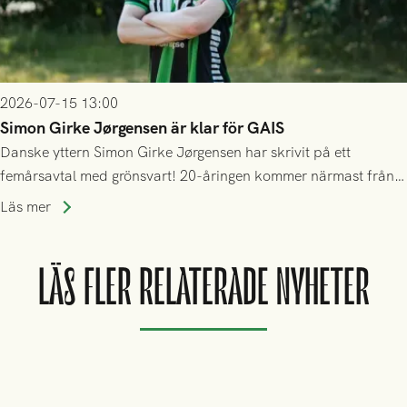
2026-07-15 13:00
Simon Girke Jørgensen är klar för GAIS
Danske yttern Simon Girke Jørgensen har skrivit på ett
femårsavtal med grönsvart! 20-åringen kommer närmast från
spel i färöiska Skála IF.
Läs mer
LÄS FLER RELATERADE NYHETER