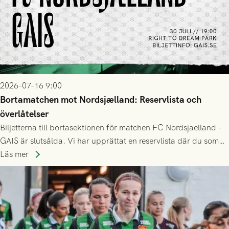
2026-07-16 9:00
Bortamatchen mot Nordsjælland: Reservlista och
överlåtelser
Biljetterna till bortasektionen för matchen FC Nordsjaelland -
GAIS är slutsålda. Vi har upprättat en reservlista där du som
ännu inte har någon biljett kan anmäla ditt intresse. Du kan
Läs mer
inte själv överlåta din biljett till någon annan.