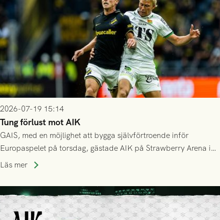
2026-07-19 15:14
Tung förlust mot AIK
GAIS, med en möjlighet att bygga självförtroende inför
Europaspelet på torsdag, gästade AIK på Strawberry Arena i
Stockholm . Men trots konstant hotande i första halvlek av
Läs mer
GAIS så var det AIK, i andra halvlek, som höjde tempot och
lyckades få in 2-0.