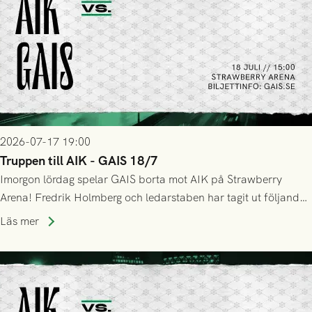
2026-07-17 19:00
Truppen till AIK - GAIS 18/7
Imorgon lördag spelar GAIS borta mot AIK på Strawberry
Arena! Fredrik Holmberg och ledarstaben har tagit ut följande
trupp till matchen:
Läs mer