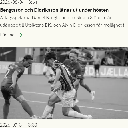
2026-08-04 13:51
Bengtsson och Didriksson lånas ut under hösten
A-lagsspelarna Daniel Bengtsson och Simon Sjöholm är
utlånade till Utsiktens BK, och Alvin Didriksson får möjlighet till
speltid i Hestrafors genom föreningssamarbete.
Läs mer
2026-07-31 13:30