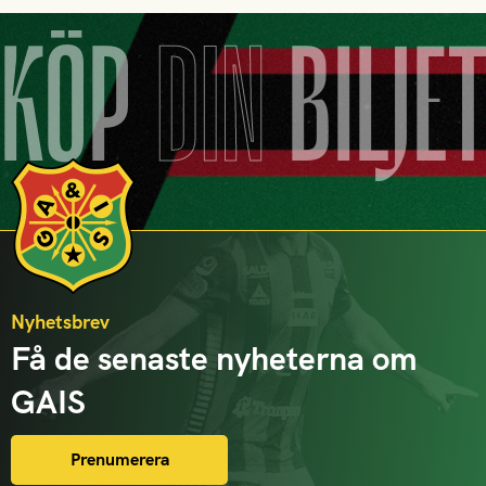
KÖP
DIN
BILJE
Nyhetsbrev
Få de senaste nyheterna om
GAIS
Prenumerera