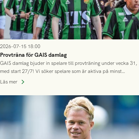
2026-07-15 18:00
Provträna för GAIS damlag
GAIS damlag bjuder in spelare till provträning under vecka 31,
med start 27/7! Vi söker spelare som är aktiva på minst
division 3-nivå.
Läs mer