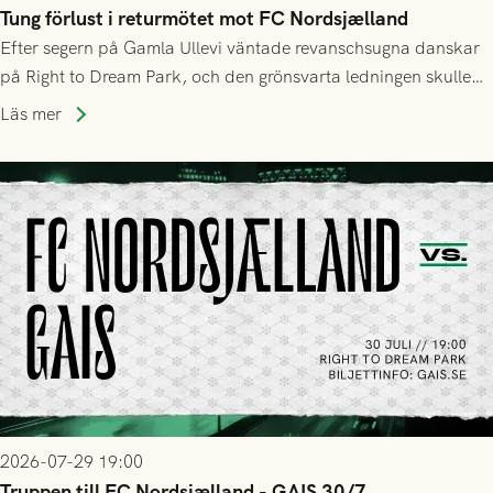
Tung förlust i returmötet mot FC Nordsjælland
Efter segern på Gamla Ullevi väntade revanschsugna danskar
på Right to Dream Park, och den grönsvarta ledningen skulle
upphöra efter mindre än kvarten spelad. På lika mark visade
Läs mer
sig Nordsjälland numren för stora och matchen slutade i
tennissiffror och det grönsvarta europaäventyret tog slut.
2026-07-29 19:00
Truppen till FC Nordsjælland - GAIS 30/7