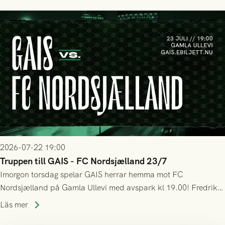
seger! Matchfoto: Mikael Josefsson & Lasse Ekström
2026-07-22 19:00
Truppen till GAIS - FC Nordsjælland 23/7
Imorgon torsdag spelar GAIS herrar hemma mot FC
Nordsjælland på Gamla Ullevi med avspark kl 19.00! Fredrik
Holmberg och ledarstaben har tagit ut följande trupp till
Läs mer
matchen: