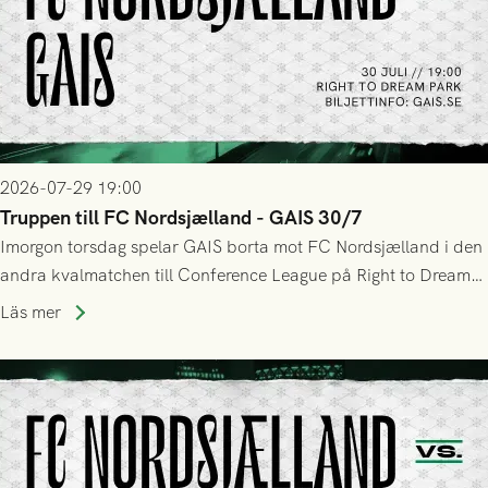
2026-07-29 19:00
Truppen till FC Nordsjælland - GAIS 30/7
Imorgon torsdag spelar GAIS borta mot FC Nordsjælland i den
andra kvalmatchen till Conference League på Right to Dream
Park! Fredrik Holmberg och ledarstaben har tagit ut följande
Läs mer
trupp till matchen: