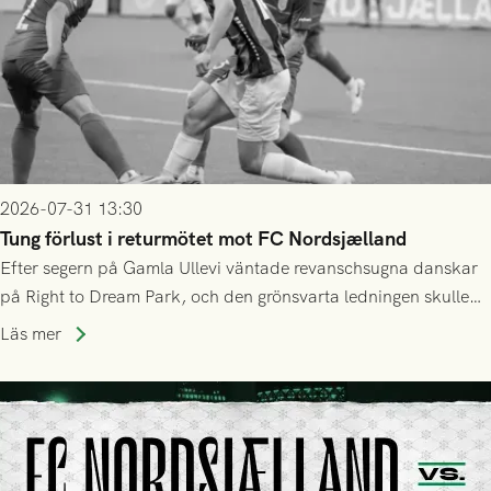
2026-07-31 13:30
Tung förlust i returmötet mot FC Nordsjælland
Efter segern på Gamla Ullevi väntade revanschsugna danskar
på Right to Dream Park, och den grönsvarta ledningen skulle
upphöra efter mindre än kvarten spelad. På lika mark visade
Läs mer
sig Nordsjälland numren för stora och matchen slutade i
tennissiffror och det grönsvarta europaäventyret tog slut.