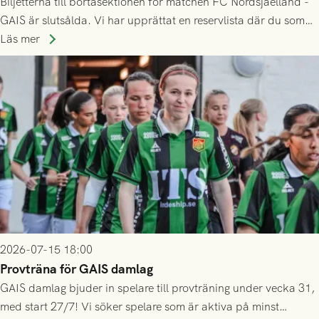
Biljetterna till bortasektionen för matchen FC Nordsjaelland -
GAIS är slutsålda. Vi har upprättat en reservlista där du som
ännu inte har någon biljett kan anmäla ditt intresse. Du kan
Läs mer
inte själv överlåta din biljett till någon annan.
2026-07-15 18:00
Provträna för GAIS damlag
GAIS damlag bjuder in spelare till provträning under vecka 31,
med start 27/7! Vi söker spelare som är aktiva på minst