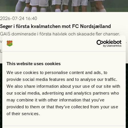
2026-07-24 16:40
Seger i första kvalmatchen mot FC Nordsjælland
GAIS dominerade i första halvlek och skapade fler chanser,
välförtjänt fick de in ett ledningsmål strax innan halvtid. Efter
halvtidsvilan sjönk tempot när Nordsjälland tilläts ha mer av
Läs mer
bollen, men GAIS försvarade sig disciplinerat och säkrade en
seger! Matchfoto: Mikael Josefsson & Lasse Ekström
This website uses cookies
We use cookies to personalise content and ads, to
provide social media features and to analyse our traffic.
We also share information about your use of our site with
our social media, advertising and analytics partners who
may combine it with other information that you’ve
provided to them or that they’ve collected from your use
of their services.