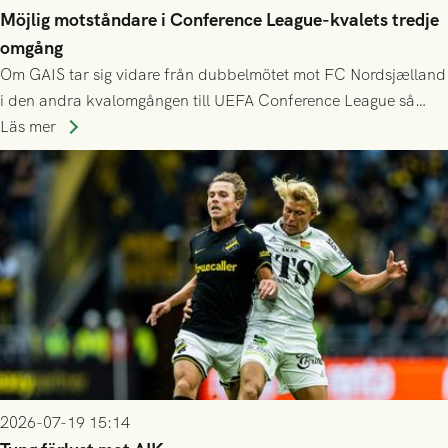
Möjlig motståndare i Conference League-kvalets tredje
omgång
Om GAIS tar sig vidare från dubbelmötet mot FC Nordsjælland
i den andra kvalomgången till UEFA Conference League så
spelas den tredje kvalomgången kort därpå. Motståndare blir
Läs mer
då vinnaren i mötet mellan isländska Valur och HŠK Zrinjski
Mostar från Bosnien och Hercegovina.
2026-07-19 15:14