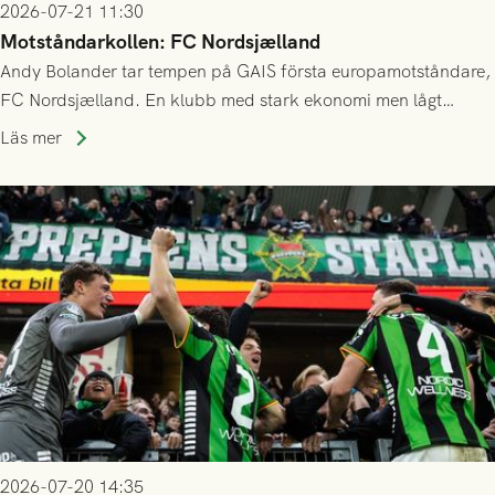
2026-07-21 11:30
Motståndarkollen: FC Nordsjælland
Andy Bolander tar tempen på GAIS första europamotståndare,
FC Nordsjælland. En klubb med stark ekonomi men lågt
publiksnitt, ett lag med både kollektiv styrka och individuell
Läs mer
finess.
2026-07-20 14:35