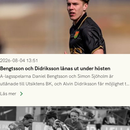
2026-08-04 13:51
Bengtsson och Didriksson lånas ut under hösten
A-lagsspelarna Daniel Bengtsson och Simon Sjöholm är
utlånade till Utsiktens BK, och Alvin Didriksson får möjlighet till
speltid i Hestrafors genom föreningssamarbete.
Läs mer