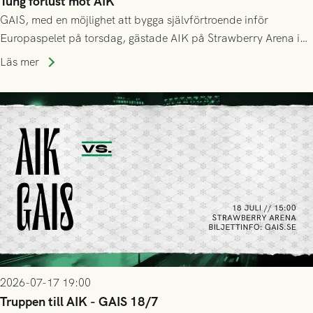
Tung förlust mot AIK
GAIS, med en möjlighet att bygga självförtroende inför
Europaspelet på torsdag, gästade AIK på Strawberry Arena i
Stockholm . Men trots konstant hotande i första halvlek av
Läs mer
GAIS så var det AIK, i andra halvlek, som höjde tempot och
lyckades få in 2-0.
2026-07-17 19:00
Truppen till AIK - GAIS 18/7