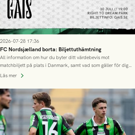
2026-07-28 17:36
FC Nordsjælland borta: Biljettuthämtning
All information om hur du byter ditt värdebevis mot
matchbiljett på plats i Danmark, samt vad som gäller för dig
som står på reservlista eller fått förhinder.
Läs mer