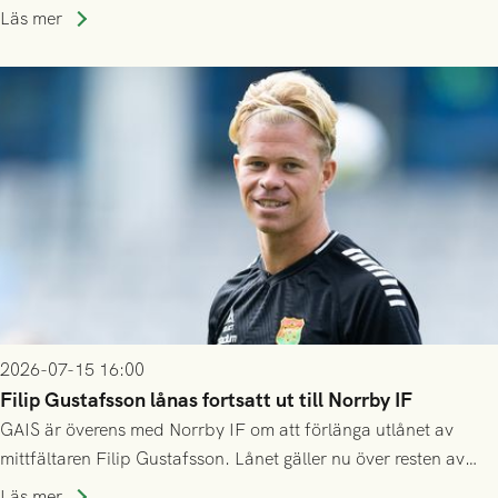
division 3-nivå.
Läs mer
2026-07-15 16:00
Filip Gustafsson lånas fortsatt ut till Norrby IF
GAIS är överens med Norrby IF om att förlänga utlånet av
mittfältaren Filip Gustafsson. Lånet gäller nu över resten av
säsongen 2026.
Läs mer