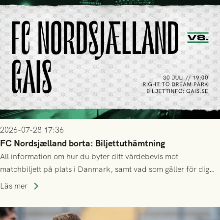
2026-07-28 17:36
FC Nordsjælland borta: Biljettuthämtning
All information om hur du byter ditt värdebevis mot
matchbiljett på plats i Danmark, samt vad som gäller för dig
som står på reservlista eller fått förhinder.
Läs mer