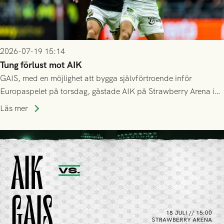
2026-07-19 15:14
Tung förlust mot AIK
GAIS, med en möjlighet att bygga självförtroende inför
Europaspelet på torsdag, gästade AIK på Strawberry Arena i
Stockholm . Men trots konstant hotande i första halvlek av
Läs mer
GAIS så var det AIK, i andra halvlek, som höjde tempot och
lyckades få in 2-0.