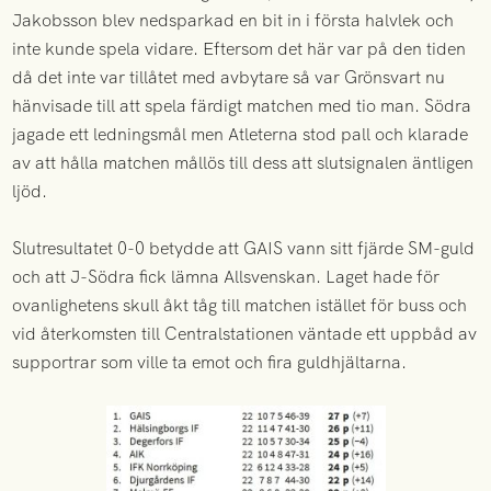
Jakobsson blev nedsparkad en bit in i första halvlek och
inte kunde spela vidare. Eftersom det här var på den tiden
då det inte var tillåtet med avbytare så var Grönsvart nu
hänvisade till att spela färdigt matchen med tio man. Södra
jagade ett ledningsmål men Atleterna stod pall och klarade
av att hålla matchen mållös till dess att slutsignalen äntligen
ljöd.
Slutresultatet 0-0 betydde att GAIS vann sitt fjärde SM-guld
och att J-Södra fick lämna Allsvenskan. Laget hade för
ovanlighetens skull åkt tåg till matchen istället för buss och
vid återkomsten till Centralstationen väntade ett uppbåd av
supportrar som ville ta emot och fira guldhjältarna.