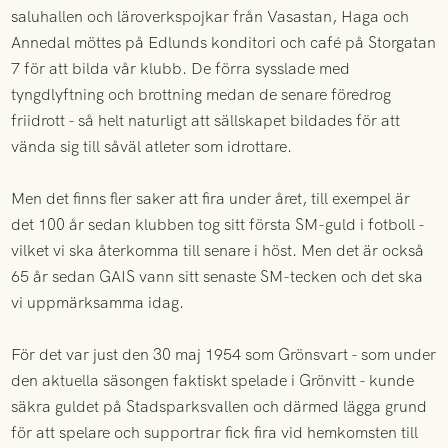
saluhallen och läroverkspojkar från Vasastan, Haga och
Annedal möttes på Edlunds konditori och café på Storgatan
7 för att bilda vår klubb. De förra sysslade med
tyngdlyftning och brottning medan de senare föredrog
friidrott - så helt naturligt att sällskapet bildades för att
vända sig till såväl atleter som idrottare.
Men det finns fler saker att fira under året, till exempel är
det 100 år sedan klubben tog sitt första SM-guld i fotboll -
vilket vi ska återkomma till senare i höst. Men det är också
65 år sedan GAIS vann sitt senaste SM-tecken och det ska
vi uppmärksamma idag.
För det var just den 30 maj 1954 som Grönsvart - som under
den aktuella säsongen faktiskt spelade i Grönvitt - kunde
säkra guldet på Stadsparksvallen och därmed lägga grund
för att spelare och supportrar fick fira vid hemkomsten till