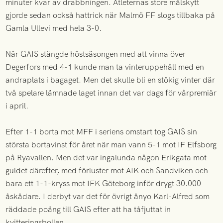
minuter kvar av drabbningen. Atleternas store målskytt
gjorde sedan också hattrick när Malmö FF slogs tillbaka på
Gamla Ullevi med hela 3-0.
När GAIS stängde höstsäsongen med att vinna över
Degerfors med 4-1 kunde man ta vinteruppehåll med en
andraplats i bagaget. Men det skulle bli en stökig vinter där
två spelare lämnade laget innan det var dags för vårpremiär
i april.
Efter 1-1 borta mot MFF i seriens omstart tog GAIS sin
största bortavinst för året när man vann 5-1 mot IF Elfsborg
på Ryavallen. Men det var ingalunda någon Erikgata mot
guldet därefter, med förluster mot AIK och Sandviken och
bara ett 1-1-kryss mot IFK Göteborg inför drygt 30.000
åskådare. I derbyt var det för övrigt ånyo Karl-Alfred som
räddade poäng till GAIS efter att ha tåfjuttat in
kvitteringsbollen.