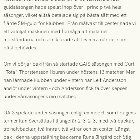
guldsäsongen hade spelat ihop över i princip två hela
säsonger, vilket alltså betalade sig på bästa sätt med ett
fjärde SM-guld för klubben. Från målvakt till center hade vi
ett väloljat maskineri med förmåga att mala ner
motståndarna och som klarade att leverera när det som
bäst behövdes.
Om vi börjar bakifrån så startade GAIS säsongen med Curt
"Töta" Thorstensson i buren under höstens 13 matcher. Men
han lämnade klubben under vintern när Leif Andersson
anslöt under vintern - och Andersson fick ta över kepsen
under vårsäsongens nio matcher.
GAIS spelade under säsongen enligt en modell som i dagens
termer kan översättas till ungefär 2-3-2-3, med två backar,
tre halvbackar, två innrar, två yttrar och en center. Längst
bak i denna uppställning backarna Rune Jingård och Stig