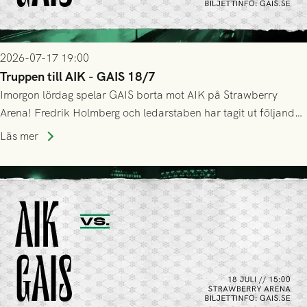
2026-07-17 19:00
Truppen till AIK - GAIS 18/7
Imorgon lördag spelar GAIS borta mot AIK på Strawberry
Arena! Fredrik Holmberg och ledarstaben har tagit ut följande
trupp till matchen:
Läs mer