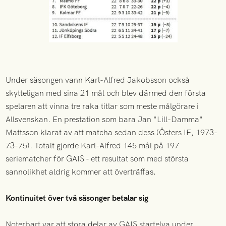
Under säsongen vann Karl-Alfred Jakobsson också
skytteligan med sina 21 mål och blev därmed den första
spelaren att vinna tre raka titlar som meste målgörare i
Allsvenskan. En prestation som bara Jan "Lill-Damma"
Mattsson klarat av att matcha sedan dess (Östers IF, 1973-
73-75). Totalt gjorde Karl-Alfred 145 mål på 197
seriematcher för GAIS - ett resultat som med största
sannolikhet aldrig kommer att överträffas.
Kontinuitet över två säsonger betalar sig
Noterbart var att stora delar av GAIS startelva under