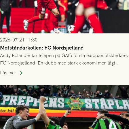
2026-07-21 11:30
Motståndarkollen: FC Nordsjælland
Andy Bolander tar tempen på GAIS första europamotståndare,
FC Nordsjælland. En klubb med stark ekonomi men lågt
publiksnitt, ett lag med både kollektiv styrka och individuell
Läs mer
finess.