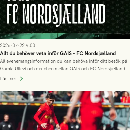
2026-07-22 9:00
Allt du behöver veta inför GAIS - FC Nordsjælland
All evenemangsinformation du kan behöva inför ditt besök på
Gamla Ullevi och matchen mellan GAIS och FC Nordsjælland i
kvalet till Conference League! Avspark kl 19.00 på torsdag
Läs mer
23/7.