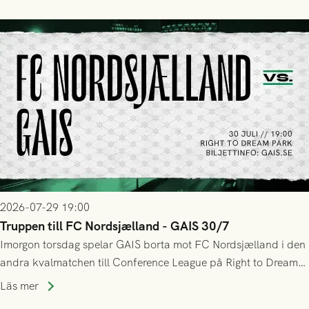
sig Nordsjälland numren för stora och matchen slutade i
tennissiffror och det grönsvarta europaäventyret tog slut.
2026-07-29 19:00
Truppen till FC Nordsjælland - GAIS 30/7
Imorgon torsdag spelar GAIS borta mot FC Nordsjælland i den
andra kvalmatchen till Conference League på Right to Dream
Park! Fredrik Holmberg och ledarstaben har tagit ut följande
Läs mer
trupp till matchen: