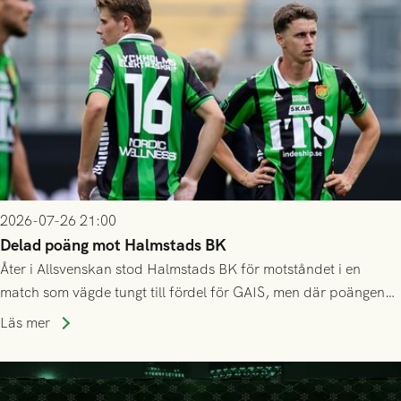
2026-07-26 21:00
Delad poäng mot Halmstads BK
Åter i Allsvenskan stod Halmstads BK för motståndet i en
match som vägde tungt till fördel för GAIS, men där poängen
delades efter dramatik på tilläggstid.
Läs mer