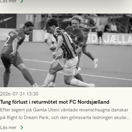
Läs mer
2026-07-31 13:30
Tung förlust i returmötet mot FC Nordsjælland
Efter segern på Gamla Ullevi väntade revanschsugna danskar
på Right to Dream Park, och den grönsvarta ledningen skulle
upphöra efter mindre än kvarten spelad. På lika mark visade
Läs mer