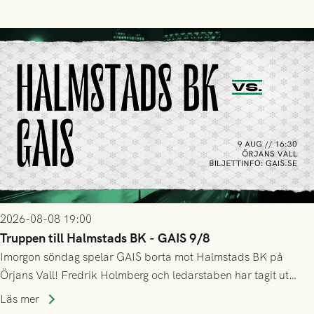
2026-08-08 19:00
Truppen till Halmstads BK - GAIS 9/8
Imorgon söndag spelar GAIS borta mot Halmstads BK på
Örjans Vall! Fredrik Holmberg och ledarstaben har tagit ut
följande trupp till matchen:
Läs mer