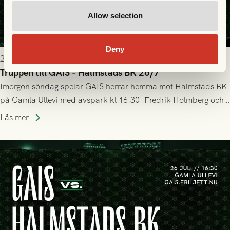
Allow selection
Deny
2026-07-25 19:00
Truppen till GAIS - Halmstads BK 26/7
Imorgon söndag spelar GAIS herrar hemma mot Halmstads BK
på Gamla Ullevi med avspark kl 16.30! Fredrik Holmberg och
ledarstaben har tagit ut följande trupp till matchen:
Läs mer