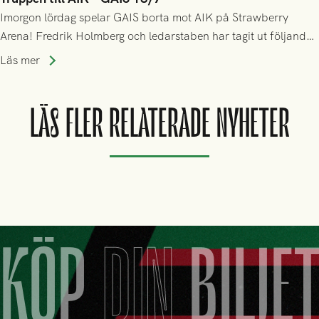
Imorgon lördag spelar GAIS borta mot AIK på Strawberry
Arena! Fredrik Holmberg och ledarstaben har tagit ut följande
trupp till matchen:
Läs mer
LÄS FLER RELATERADE NYHETER
KÖP
DIN
BILJE