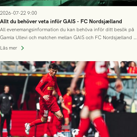
2026-07-22 9:00
Allt du behöver veta inför GAIS - FC Nordsjælland
All evenemangsinformation du kan behöva inför ditt besök på
Gamla Ullevi och matchen mellan GAIS och FC Nordsjælland i
kvalet till Conference League! Avspark kl 19.00 på torsdag
Läs mer
23/7.