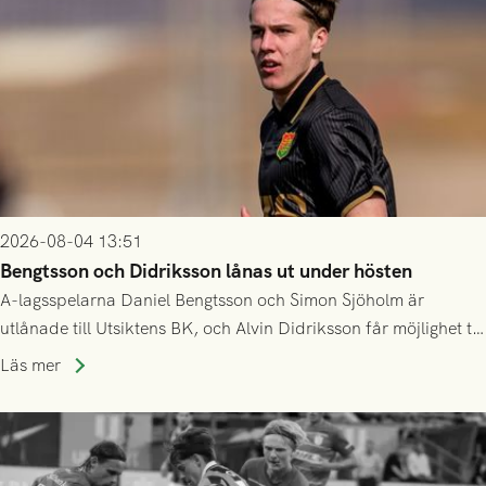
2026-08-04 13:51
Bengtsson och Didriksson lånas ut under hösten
A-lagsspelarna Daniel Bengtsson och Simon Sjöholm är
utlånade till Utsiktens BK, och Alvin Didriksson får möjlighet till
speltid i Hestrafors genom föreningssamarbete.
Läs mer