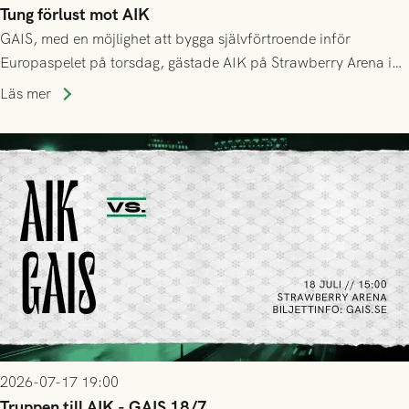
Tung förlust mot AIK
GAIS, med en möjlighet att bygga självförtroende inför
Europaspelet på torsdag, gästade AIK på Strawberry Arena i
Stockholm . Men trots konstant hotande i första halvlek av
Läs mer
GAIS så var det AIK, i andra halvlek, som höjde tempot och
lyckades få in 2-0.
2026-07-17 19:00
Truppen till AIK - GAIS 18/7