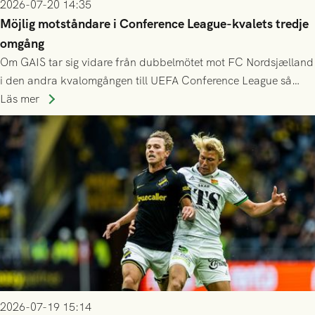
2026-07-20 14:35
Möjlig motståndare i Conference League-kvalets tredje
omgång
Om GAIS tar sig vidare från dubbelmötet mot FC Nordsjælland
i den andra kvalomgången till UEFA Conference League så
spelas den tredje kvalomgången kort därpå. Motståndare blir
Läs mer
då vinnaren i mötet mellan isländska Valur och HŠK Zrinjski
Mostar från Bosnien och Hercegovina.
2026-07-19 15:14