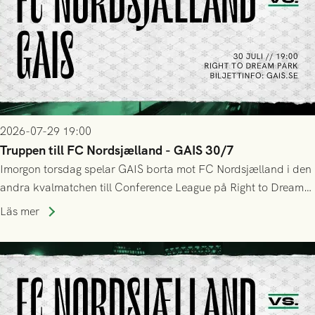
2026-07-29 19:00
Truppen till FC Nordsjælland - GAIS 30/7
Imorgon torsdag spelar GAIS borta mot FC Nordsjælland i den
andra kvalmatchen till Conference League på Right to Dream
Park! Fredrik Holmberg och ledarstaben har tagit ut följande
Läs mer
trupp till matchen: