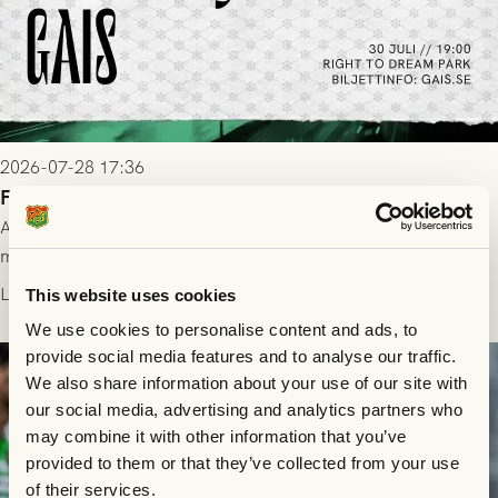
2026-07-28 17:36
FC Nordsjælland borta: Biljettuthämtning
All information om hur du byter ditt värdebevis mot
matchbiljett på plats i Danmark, samt vad som gäller för dig
som står på reservlista eller fått förhinder.
Läs mer
This website uses cookies
We use cookies to personalise content and ads, to
provide social media features and to analyse our traffic.
We also share information about your use of our site with
our social media, advertising and analytics partners who
may combine it with other information that you’ve
provided to them or that they’ve collected from your use
of their services.