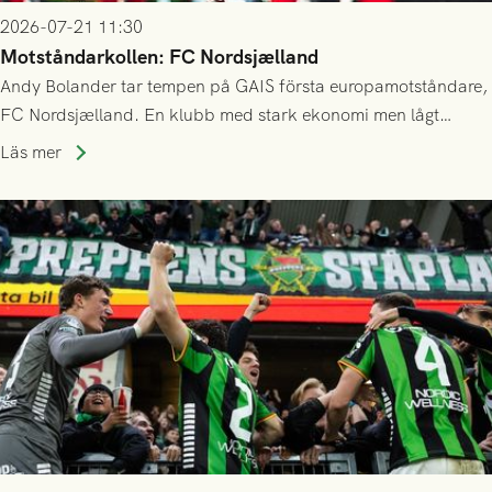
2026-07-21 11:30
Motståndarkollen: FC Nordsjælland
Andy Bolander tar tempen på GAIS första europamotståndare,
FC Nordsjælland. En klubb med stark ekonomi men lågt
publiksnitt, ett lag med både kollektiv styrka och individuell
Läs mer
finess.