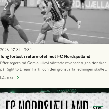
2026-07-31 13:30
Tung förlust i returmötet mot FC Nordsjælland
Efter segern på Gamla Ullevi väntade revanschsugna danskar
på Right to Dream Park, och den grönsvarta ledningen skulle
upphöra efter mindre än kvarten spelad. På lika mark visade
Läs mer
sig Nordsjälland numren för stora och matchen slutade i
tennissiffror och det grönsvarta europaäventyret tog slut.