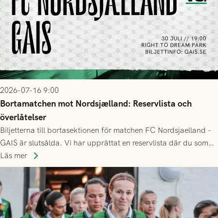
2026-07-16 9:00
Bortamatchen mot Nordsjælland: Reservlista och
överlåtelser
Biljetterna till bortasektionen för matchen FC Nordsjaelland -
GAIS är slutsålda. Vi har upprättat en reservlista där du som
ännu inte har någon biljett kan anmäla ditt intresse. Du kan
Läs mer
inte själv överlåta din biljett till någon annan.