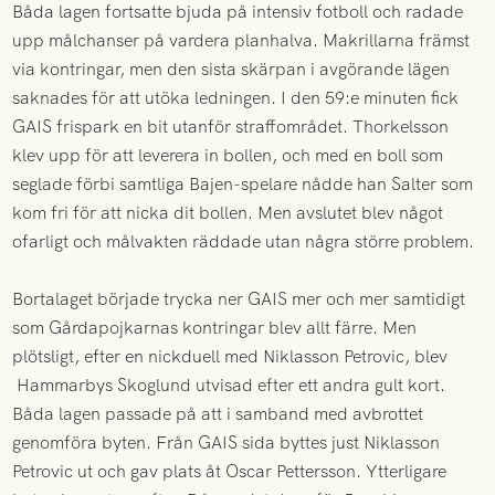
Båda lagen fortsatte bjuda på intensiv fotboll och radade
upp målchanser på vardera planhalva. Makrillarna främst
via kontringar, men den sista skärpan i avgörande lägen
saknades för att utöka ledningen. I den 59:e minuten fick
GAIS frispark en bit utanför straffområdet. Thorkelsson
klev upp för att leverera in bollen, och med en boll som
seglade förbi samtliga Bajen-spelare nådde han Salter som
kom fri för att nicka dit bollen. Men avslutet blev något
ofarligt och målvakten räddade utan några större problem.
Bortalaget började trycka ner GAIS mer och mer samtidigt
som Gårdapojkarnas kontringar blev allt färre. Men
plötsligt, efter en nickduell med Niklasson Petrovic, blev
Hammarbys Skoglund utvisad efter ett andra gult kort.
Båda lagen passade på att i samband med avbrottet
genomföra byten. Från GAIS sida byttes just Niklasson
Petrovic ut och gav plats åt Oscar Pettersson. Ytterligare