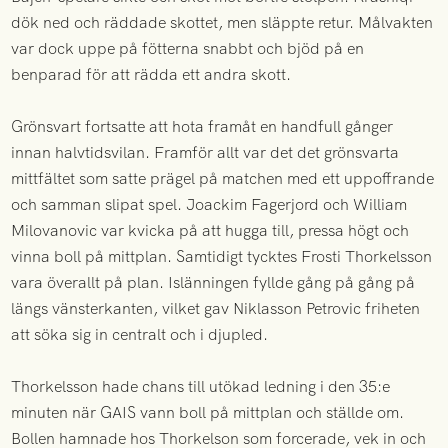
dök ned och räddade skottet, men släppte retur. Målvakten
var dock uppe på fötterna snabbt och bjöd på en
benparad för att rädda ett andra skott.
Grönsvart fortsatte att hota framåt en handfull gånger
innan halvtidsvilan. Framför allt var det det grönsvarta
mittfältet som satte prägel på matchen med ett uppoffrande
och samman slipat spel. Joackim Fagerjord och William
Milovanovic var kvicka på att hugga till, pressa högt och
vinna boll på mittplan. Samtidigt tycktes Frosti Thorkelsson
vara överallt på plan. Islänningen fyllde gång på gång på
längs vänsterkanten, vilket gav Niklasson Petrovic friheten
att söka sig in centralt och i djupled.
Thorkelsson hade chans till utökad ledning i den 35:e
minuten när GAIS vann boll på mittplan och ställde om.
Bollen hamnade hos Thorkelson som forcerade, vek in och