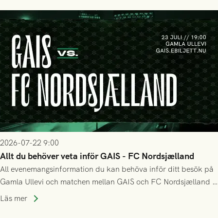
2026-07-22 9:00
Allt du behöver veta inför GAIS - FC Nordsjælland
All evenemangsinformation du kan behöva inför ditt besök på
Gamla Ullevi och matchen mellan GAIS och FC Nordsjælland i
kvalet till Conference League! Avspark kl 19.00 på torsdag
Läs mer
23/7.