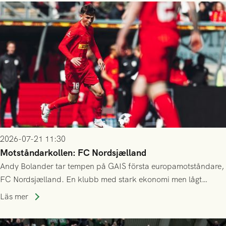
2026-07-21 11:30
Motståndarkollen: FC Nordsjælland
Andy Bolander tar tempen på GAIS första europamotståndare,
FC Nordsjælland. En klubb med stark ekonomi men lågt
publiksnitt, ett lag med både kollektiv styrka och individuell
Läs mer
finess.