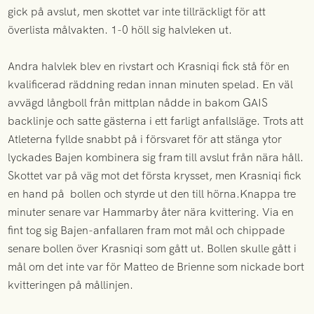
gick på avslut, men skottet var inte tillräckligt för att
överlista målvakten. 1-0 höll sig halvleken ut.
Andra halvlek blev en rivstart och Krasniqi fick stå för en
kvalificerad räddning redan innan minuten spelad. En väl
avvägd långboll från mittplan nådde in bakom GAIS
backlinje och satte gästerna i ett farligt anfallsläge. Trots att
Atleterna fyllde snabbt på i försvaret för att stänga ytor
lyckades Bajen kombinera sig fram till avslut från nära håll.
Skottet var på väg mot det första krysset, men Krasniqi fick
en hand på bollen och styrde ut den till hörna.Knappa tre
minuter senare var Hammarby åter nära kvittering. Via en
fint tog sig Bajen-anfallaren fram mot mål och chippade
senare bollen över Krasniqi som gått ut. Bollen skulle gått i
mål om det inte var för Matteo de Brienne som nickade bort
kvitteringen på mållinjen.