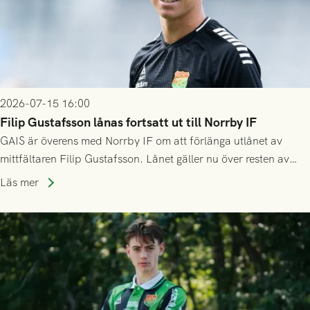
2026-07-15 16:00
Filip Gustafsson lånas fortsatt ut till Norrby IF
GAIS är överens med Norrby IF om att förlänga utlånet av
mittfältaren Filip Gustafsson. Lånet gäller nu över resten av
säsongen 2026.
Läs mer