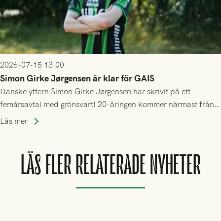
2026-07-15 13:00
Simon Girke Jørgensen är klar för GAIS
Danske yttern Simon Girke Jørgensen har skrivit på ett
femårsavtal med grönsvart! 20-åringen kommer närmast från
spel i färöiska Skála IF.
Läs mer
LÄS FLER RELATERADE NYHETER