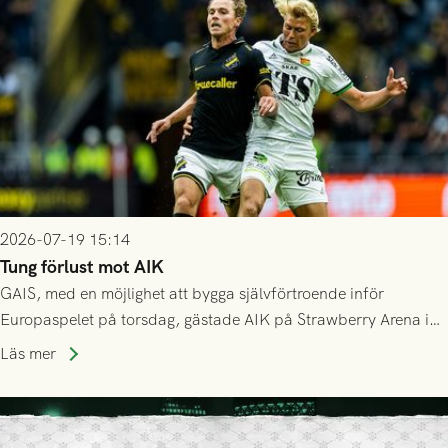
2026-07-19 15:14
Tung förlust mot AIK
GAIS, med en möjlighet att bygga självförtroende inför
Europaspelet på torsdag, gästade AIK på Strawberry Arena i
Stockholm . Men trots konstant hotande i första halvlek av
Läs mer
GAIS så var det AIK, i andra halvlek, som höjde tempot och
lyckades få in 2-0.