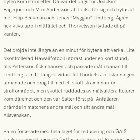
byten kom strax efter. Då var det dags för Joackim
Fagerjord och Max Andersson att tacka för sig och bytas ut
mot Filip Beckman och Jonas “Myggan” Lindberg. Ågren
fick kliva upp i mittfältet och Thorkelsson flyttade ut på
kanten.
Det dröjde inte längre än en minut för bytena att verka. Lite
okontrollerad Hawaiifotboll utbrast under en kort stund,
tills Pettersson fick chansen och passade inåt i banan till
Lindberg som förlängde vidare till Thorkelsson. Islänningen
utmanade och drog till med ett skott strax innanför
straffområdet, men skottet räddades av målvakten. Returen
kom däremot och den var Salter först på. Anfallaren
drämde in matchens andra mål och sitt andra mål i
Allsvenskan.
Bajen forcerade med hela laget för reducering och GAIS
backade hemåt, men låg fortfarande redo på kontring. Fler