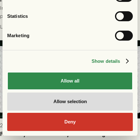
Information för dig som ska se FC Nordsjælland - GAIS på
plats på Right to Dream Park torsdagen den 30/7 kl. 19.00.
Statistics
Läs mer
Marketing
Show details
Allow all
Allow selection
Deny
2026-07-28 17:36
FC Nordsjælland borta: Biljettuthämtning