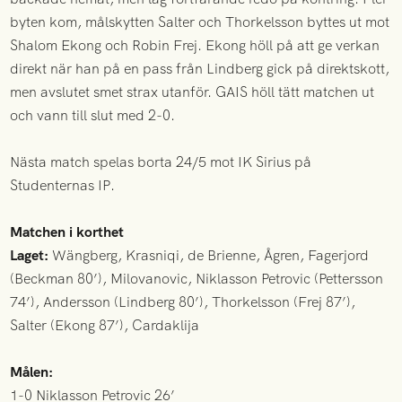
byten kom, målskytten Salter och Thorkelsson byttes ut mot
Shalom Ekong och Robin Frej. Ekong höll på att ge verkan
direkt när han på en pass från Lindberg gick på direktskott,
men avslutet smet strax utanför. GAIS höll tätt matchen ut
och vann till slut med 2-0.
Nästa match spelas borta 24/5 mot IK Sirius på
Studenternas IP.
Matchen i korthet
Laget:
Wängberg, Krasniqi, de Brienne, Ågren, Fagerjord
(Beckman 80’), Milovanovic, Niklasson Petrovic (Pettersson
74’), Andersson (Lindberg 80’), Thorkelsson (Frej 87’),
Salter (Ekong 87’), Cardaklija
Målen:
1-0 Niklasson Petrovic 26’