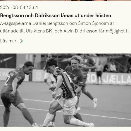
2026-08-04 13:51
Bengtsson och Didriksson lånas ut under hösten
A-lagsspelarna Daniel Bengtsson och Simon Sjöholm är
utlånade till Utsiktens BK, och Alvin Didriksson får möjlighet till
speltid i Hestrafors genom föreningssamarbete.
Läs mer