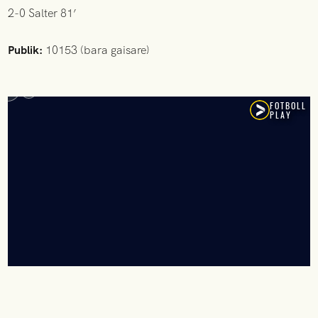
2-0 Salter 81’
Publik:
10153 (bara gaisare)