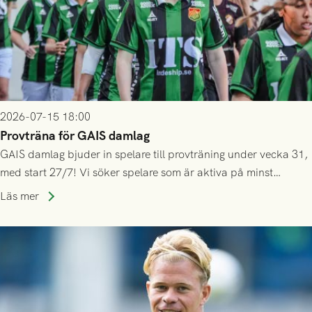
2026-07-15 18:00
Provträna för GAIS damlag
GAIS damlag bjuder in spelare till provträning under vecka 31,
med start 27/7! Vi söker spelare som är aktiva på minst
division 3-nivå.
Läs mer