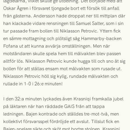
lagdelarna, vilket skulle ge utdelning. Det började med att
Oskar Ågren i försvaret tjongade bort ett försök till anfall
från gästerna. Andersson hade droppat ner till mittplan där
han klackade vidare rensningen till Samuel Salter, som i sin
tur passade fram bollen till Niklasson Petrovic. Yttern fick
en sämre mottagning och plötsligt såg Hammarby-backen
Fofana ut att kunna avvärja omställningen. Men när
motståndaren skulle spela hem till målvakten blev passen
alltför lös. Niklasson Petrovic kunde hugga till och sno åt sig
bollen för att ställas ensam mot målvakten som rusade ut.
Niklasson Petrovic höll sig kylig, rundade målvakten och
rullade in 1-0 i 26:e minuten!
I den 32:a minuten lyckades även Krasniqi framkalla jubel
på läktaren när han räddade GAIS från att tappa
ledningen. Bajen kontrade och ställdes tre-mot-två, men
kollektivt försvarsspel fördröjde ett avslut. Tillslut fick en
Bajen-spelare sikte och sköt mot bortre stolpen. Krasniqi