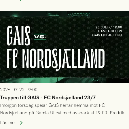
bollen, men GAIS försvarade sig disciplinerat och säkrade en
seger! Matchfoto: Mikael Josefsson & Lasse Ekström
2026-07-22 19:00
Truppen till GAIS - FC Nordsjælland 23/7
Imorgon torsdag spelar GAIS herrar hemma mot FC
Nordsjælland på Gamla Ullevi med avspark kl 19.00! Fredrik
Holmberg och ledarstaben har tagit ut följande trupp till
Läs mer
matchen: