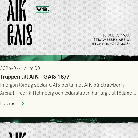
2026-07-17 19:00
Truppen till AIK - GAIS 18/7
Imorgon lördag spelar GAIS borta mot AIK på Strawberry
Arena! Fredrik Holmberg och ledarstaben har tagit ut följande
trupp till matchen:
Läs mer