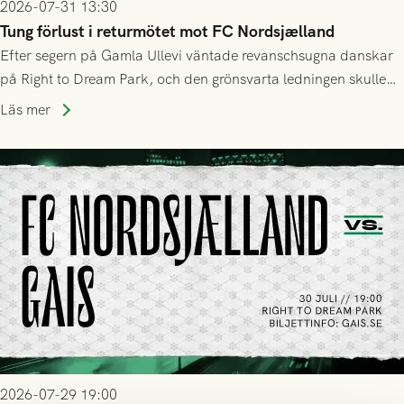
2026-07-31 13:30
Tung förlust i returmötet mot FC Nordsjælland
Efter segern på Gamla Ullevi väntade revanschsugna danskar
på Right to Dream Park, och den grönsvarta ledningen skulle
upphöra efter mindre än kvarten spelad. På lika mark visade
Läs mer
sig Nordsjälland numren för stora och matchen slutade i
tennissiffror och det grönsvarta europaäventyret tog slut.
2026-07-29 19:00