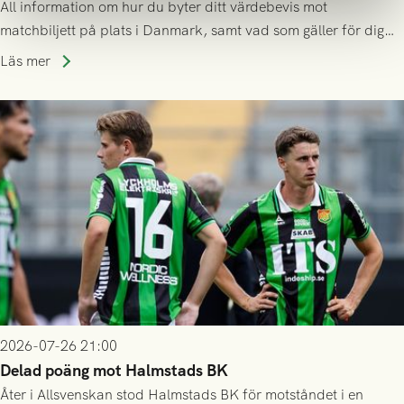
All information om hur du byter ditt värdebevis mot
matchbiljett på plats i Danmark, samt vad som gäller för dig
som står på reservlista eller fått förhinder.
Läs mer
2026-07-26 21:00
Delad poäng mot Halmstads BK
Åter i Allsvenskan stod Halmstads BK för motståndet i en