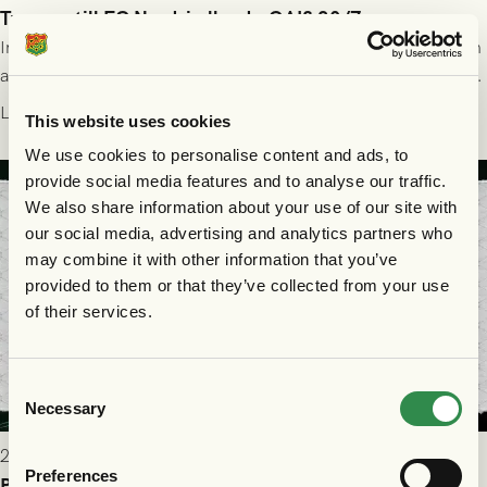
Truppen till FC Nordsjælland - GAIS 30/7
Imorgon torsdag spelar GAIS borta mot FC Nordsjælland i den
andra kvalmatchen till Conference League på Right to Dream
Park! Fredrik Holmberg och ledarstaben har tagit ut följande
Läs mer
This website uses cookies
trupp till matchen:
We use cookies to personalise content and ads, to
provide social media features and to analyse our traffic.
We also share information about your use of our site with
our social media, advertising and analytics partners who
may combine it with other information that you’ve
provided to them or that they’ve collected from your use
of their services.
Consent
Necessary
Selection
2026-07-29 9:15
Preferences
Publikinformation: FC Nordsjælland - GAIS 30/7