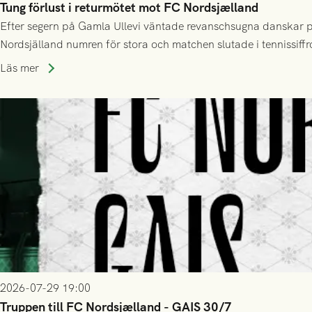
Tung förlust i returmötet mot FC Nordsjælland
Efter segern på Gamla Ullevi väntade revanschsugna danskar på
Nordsjälland numren för stora och matchen slutade i tennissiffr
Läs mer
2026-07-29 19:00
Truppen till FC Nordsjælland - GAIS 30/7