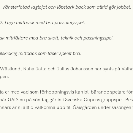
Vänsterfotad laglojal och löpstark back som alltid gör jobbet.
2. Lugn mittback med bra passningsspel.
k mittfältare med bra skott, teknik och passningsspel.
kicklig mittback som läser spelet bra.
ästlund, Nuha Jatta och Julius Johansson har synts på Valha
ppen.
nta er med vad som förhoppningsvis kan bli bärande spelare f
 när GAIS nu på söndag går in i Svenska Cupens gruppspel. Be
Annars är ni alltid välkomna upp till Gaisgården under säsongen f