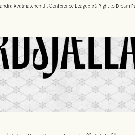
ndra kvalmatchen till Conference League på Right to Dream Par