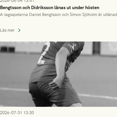
2026-08-04 13:51
Bengtsson och Didriksson lånas ut under hösten
A-lagsspelarna Daniel Bengtsson och Simon Sjöholm är utlånade t
Läs mer
2026-07-31 13:30