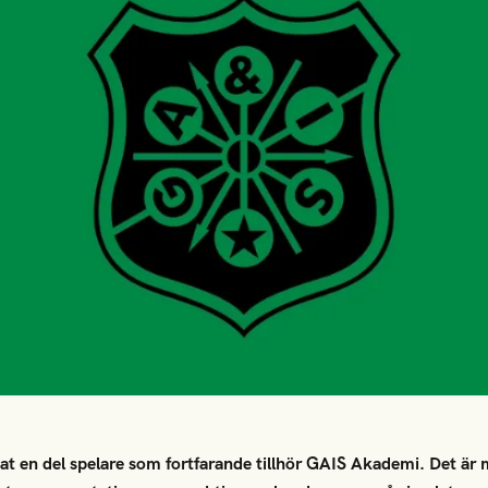
at en del spelare som fortfarande tillhör GAIS Akademi. Det är