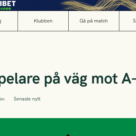
g
Klubben
Gå på match
S
elare på väg mot A-
Senaste nytt
alm