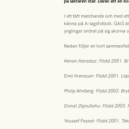
på läktaren står. Därav att en ko
I ett tätt matchande och med et
känna på A-lagsfotboll. GAIS är
ynglingar snörat på sig skorna o
Nedan följer en kort sammanfat
Kenan Karaduz: Född 2001. Bry
Emil Krenauer: Född 2001. Löps
Philip Ahnberg: Född 2003. Bryt
Donat Zejnullahu: Född 2003. P
Youssef Fayad: Född 2001. Tekn