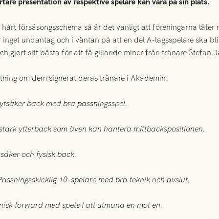
rtare presentation av respektive spelare kan vara på sin plats.
t hårt försäsongsschema så är det vanligt att föreningarna låte
 inget undantag och i väntan på att en del A-lagsspelare ska bl
ch gjort sitt bästa för att få gillande miner från tränare Stefan
tning om dem signerat deras tränare i Akademin.
tsäker back med bra passningsspel.
tark ytterback som även kan hantera mittbackspositionen.
säker och fysisk back.
assningsskicklig 10-spelare med bra teknik och avslut.
isk forward med spets I att utmana en mot en.