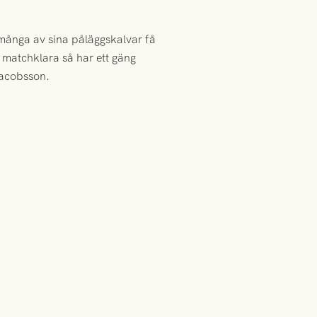
r många av sina påläggskalvar få
i matchklara så har ett gäng
 Jacobsson.