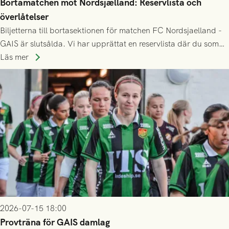
Bortamatchen mot Nordsjælland: Reservlista och
överlåtelser
Biljetterna till bortasektionen för matchen FC Nordsjaelland -
GAIS är slutsålda. Vi har upprättat en reservlista där du som
ännu inte har någon biljett kan anmäla ditt intresse. Du kan
Läs mer
inte själv överlåta din biljett till någon annan.
2026-07-15 18:00
Provträna för GAIS damlag