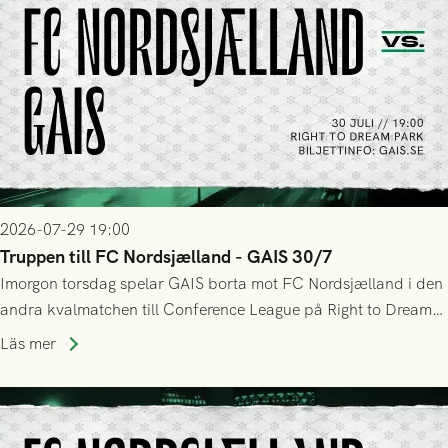
2026-07-29 19:00
Truppen till FC Nordsjælland - GAIS 30/7
Imorgon torsdag spelar GAIS borta mot FC Nordsjælland i den
andra kvalmatchen till Conference League på Right to Dream
Park! Fredrik Holmberg och ledarstaben har tagit ut följande
Läs mer
trupp till matchen: