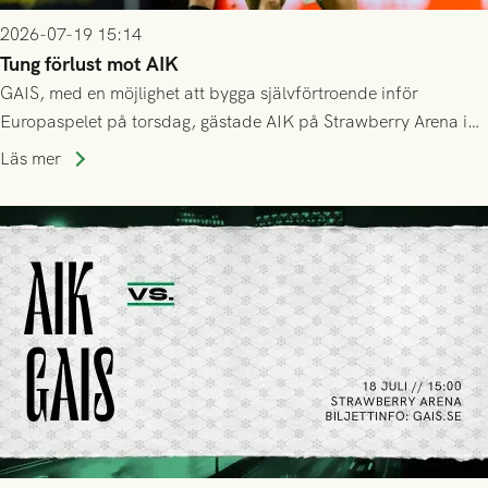
2026-07-19 15:14
Tung förlust mot AIK
GAIS, med en möjlighet att bygga självförtroende inför
Europaspelet på torsdag, gästade AIK på Strawberry Arena i
Stockholm . Men trots konstant hotande i första halvlek av
Läs mer
GAIS så var det AIK, i andra halvlek, som höjde tempot och
lyckades få in 2-0.