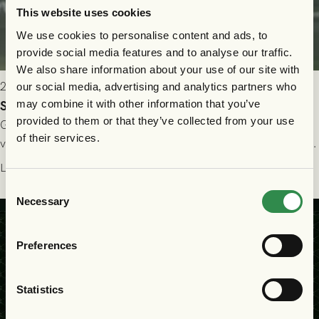
This website uses cookies
We use cookies to personalise content and ads, to
provide social media features and to analyse our traffic.
We also share information about your use of our site with
2026-07-24 16:40
our social media, advertising and analytics partners who
may combine it with other information that you’ve
Seger i första kvalmatchen mot FC Nordsjælland
provided to them or that they’ve collected from your use
GAIS dominerade i första halvlek och skapade fler chanser,
of their services.
välförtjänt fick de in ett ledningsmål strax innan halvtid. Efter
halvtidsvilan sjönk tempot när Nordsjälland tilläts ha mer av
Läs mer
bollen, men GAIS försvarade sig disciplinerat och säkrade en
Consent
seger! Matchfoto: Mikael Josefsson & Lasse Ekström
Necessary
Selection
Preferences
Statistics