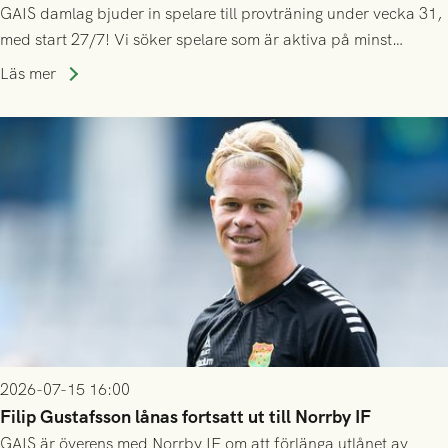
GAIS damlag bjuder in spelare till provträning under vecka 31,
med start 27/7! Vi söker spelare som är aktiva på minst
division 3-nivå.
Läs mer
2026-07-15 16:00
Filip Gustafsson lånas fortsatt ut till Norrby IF
GAIS är överens med Norrby IF om att förlänga utlånet av