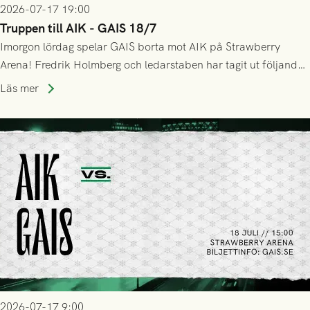
2026-07-17 19:00
Truppen till AIK - GAIS 18/7
Imorgon lördag spelar GAIS borta mot AIK på Strawberry
Arena! Fredrik Holmberg och ledarstaben har tagit ut följande
trupp till matchen:
Läs mer
2026-07-17 9:00