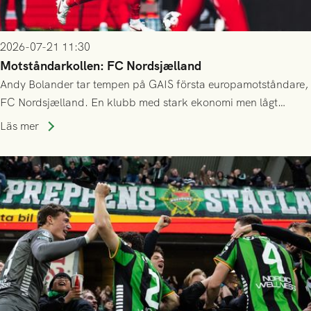
2026-07-21 11:30
Motståndarkollen: FC Nordsjælland
Andy Bolander tar tempen på GAIS första europamotståndare,
FC Nordsjælland. En klubb med stark ekonomi men lågt
publiksnitt, ett lag med både kollektiv styrka och individuell
Läs mer
finess.