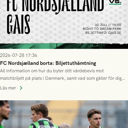
2026-07-28 17:36
FC Nordsjælland borta: Biljettuthämtning
All information om hur du byter ditt värdebevis mot
matchbiljett på plats i Danmark, samt vad som gäller för dig
som står på reservlista eller fått förhinder.
Läs mer