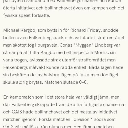
par byten i samband med Falkenbergs chanser och kunde
återta initiativet och bollinnehavet även om kampen och det
fysiska spelet fortsatte.
Michael Kargbo, som bytts in för Richard Friday, snodde
bollen av en Falkenbergsback och avslutade i straffområdet
men skottet tog i burgaveln. Jonas ”Myggan” Lindberg var
så när på att hitta Kargbo med ett inspel och Morris, sin
vana trogen, avlossade strax utanför straffområdet men
Falkenbergs målvakt kunde rädda enkelt. Båda lagen hade
sin beskärda del av halvbra lägen på fasta men dödläget
skulle aldrig brytas. Matchen slutade 0–0.
En kampmatch som i det stora hela var väldigt jämn, men
där Falkenberg skrapade fram de allra farligaste chanserna
och GAIS hade bollinnehavet och det mesta av initiativet
matchen igenom. Första matchen i division 1 södra som
GAIS går mållösa från planen men den jämna matchen