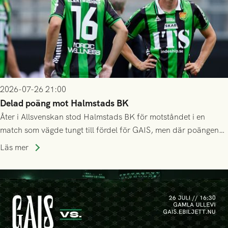
2026-07-26 21:00
Delad poäng mot Halmstads BK
Åter i Allsvenskan stod Halmstads BK för motståndet i en
match som vägde tungt till fördel för GAIS, men där poängen
delades efter dramatik på tilläggstid.
Läs mer