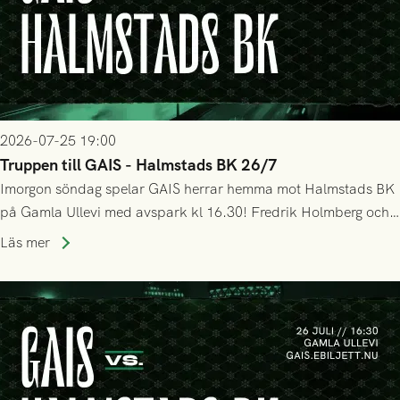
2026-07-25 19:00
Truppen till GAIS - Halmstads BK 26/7
Imorgon söndag spelar GAIS herrar hemma mot Halmstads BK
på Gamla Ullevi med avspark kl 16.30! Fredrik Holmberg och
ledarstaben har tagit ut följande trupp till matchen:
Läs mer