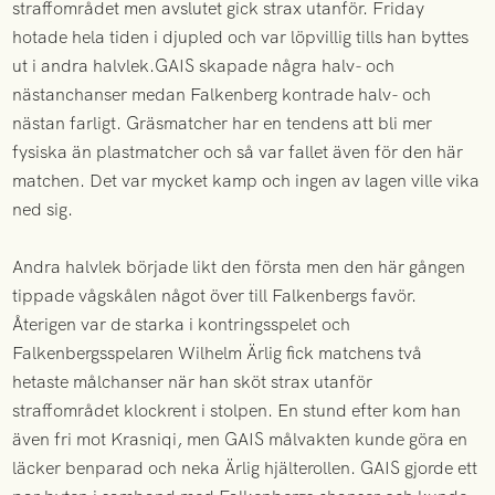
straffområdet men avslutet gick strax utanför. Friday
hotade hela tiden i djupled och var löpvillig tills han byttes
ut i andra halvlek.GAIS skapade några halv- och
nästanchanser medan Falkenberg kontrade halv- och
nästan farligt. Gräsmatcher har en tendens att bli mer
fysiska än plastmatcher och så var fallet även för den här
matchen. Det var mycket kamp och ingen av lagen ville vika
ned sig.
Andra halvlek började likt den första men den här gången
tippade vågskålen något över till Falkenbergs favör.
Återigen var de starka i kontringsspelet och
Falkenbergsspelaren Wilhelm Ärlig fick matchens två
hetaste målchanser när han sköt strax utanför
straffområdet klockrent i stolpen. En stund efter kom han
även fri mot Krasniqi, men GAIS målvakten kunde göra en
läcker benparad och neka Ärlig hjälterollen. GAIS gjorde ett