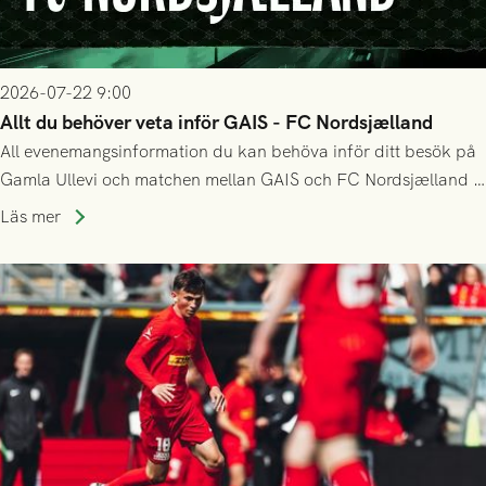
2026-07-22 9:00
Allt du behöver veta inför GAIS - FC Nordsjælland
All evenemangsinformation du kan behöva inför ditt besök på
Gamla Ullevi och matchen mellan GAIS och FC Nordsjælland i
kvalet till Conference League! Avspark kl 19.00 på torsdag
Läs mer
23/7.