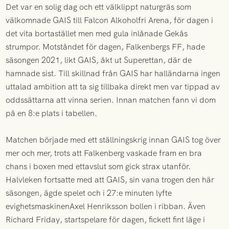
Det var en solig dag och ett välklippt naturgräs som
välkomnade GAIS till Falcon Alkoholfri Arena, för dagen i
det vita bortastället men med gula inlånade Gekås
strumpor. Motståndet för dagen, Falkenbergs FF, hade
säsongen 2021, likt GAIS, åkt ut Superettan, där de
hamnade sist. Till skillnad från GAIS har halländarna ingen
uttalad ambition att ta sig tillbaka direkt men var tippad av
oddssättarna att vinna serien. Innan matchen fann vi dom
på en 8:e plats i tabellen.
Matchen började med ett ställningskrig innan GAIS tog över
mer och mer, trots att Falkenberg vaskade fram en bra
chans i boxen med ettavslut som gick strax utanför.
Halvleken fortsatte med att GAIS, sin vana trogen den här
säsongen, ägde spelet och i 27:e minuten lyfte
evighetsmaskinenAxel Henriksson bollen i ribban. Även
Richard Friday, startspelare för dagen, fickett fint läge i