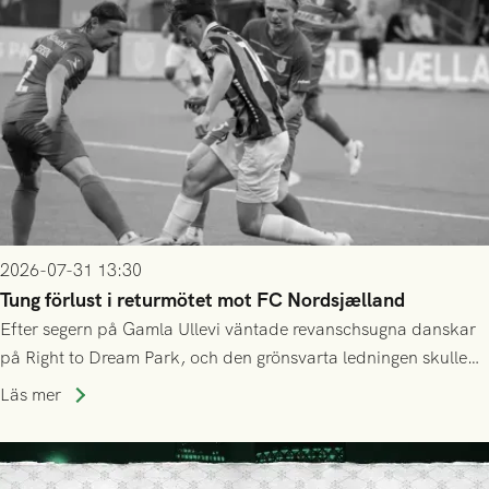
2026-07-31 13:30
Tung förlust i returmötet mot FC Nordsjælland
Efter segern på Gamla Ullevi väntade revanschsugna danskar
på Right to Dream Park, och den grönsvarta ledningen skulle
upphöra efter mindre än kvarten spelad. På lika mark visade
Läs mer
sig Nordsjälland numren för stora och matchen slutade i
tennissiffror och det grönsvarta europaäventyret tog slut.