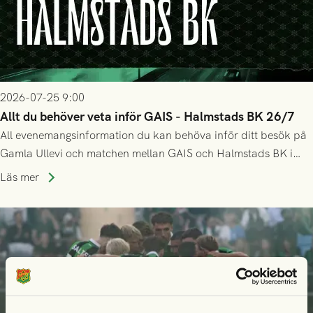
2026-07-25 9:00
Allt du behöver veta inför GAIS - Halmstads BK 26/7
All evenemangsinformation du kan behöva inför ditt besök på
Gamla Ullevi och matchen mellan GAIS och Halmstads BK i
Allsvenskan! Avspark kl 16.30 på söndag 26/7.
Läs mer