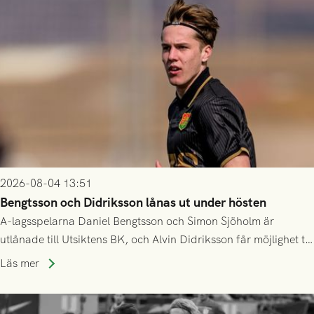
2026-08-04 13:51
Bengtsson och Didriksson lånas ut under hösten
A-lagsspelarna Daniel Bengtsson och Simon Sjöholm är
utlånade till Utsiktens BK, och Alvin Didriksson får möjlighet till
speltid i Hestrafors genom föreningssamarbete.
Läs mer