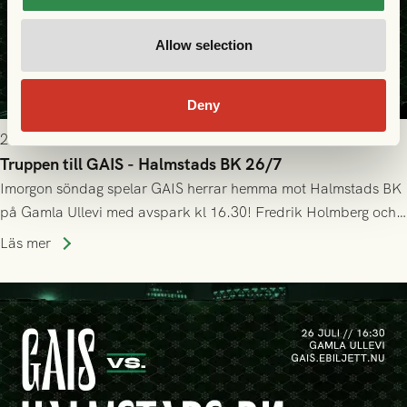
Allow selection
Deny
2026-07-25 19:00
Truppen till GAIS - Halmstads BK 26/7
Imorgon söndag spelar GAIS herrar hemma mot Halmstads BK
på Gamla Ullevi med avspark kl 16.30! Fredrik Holmberg och
ledarstaben har tagit ut följande trupp till matchen:
Läs mer