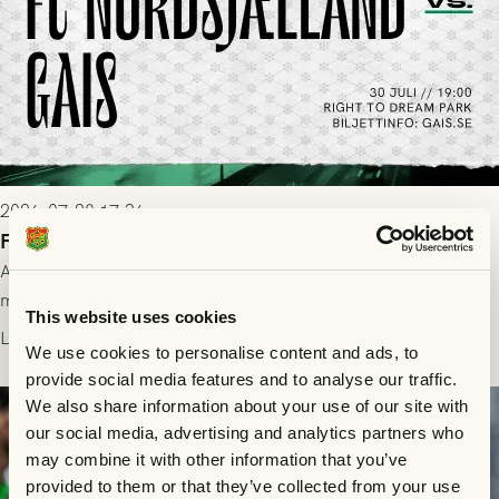
2026-07-28 17:36
FC Nordsjælland borta: Biljettuthämtning
All information om hur du byter ditt värdebevis mot
matchbiljett på plats i Danmark, samt vad som gäller för dig
This website uses cookies
som står på reservlista eller fått förhinder.
Läs mer
We use cookies to personalise content and ads, to
provide social media features and to analyse our traffic.
We also share information about your use of our site with
our social media, advertising and analytics partners who
may combine it with other information that you’ve
provided to them or that they’ve collected from your use