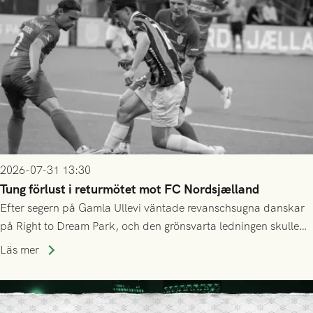
2026-07-31 13:30
Tung förlust i returmötet mot FC Nordsjælland
Efter segern på Gamla Ullevi väntade revanschsugna danskar
på Right to Dream Park, och den grönsvarta ledningen skulle
upphöra efter mindre än kvarten spelad. På lika mark visade
Läs mer
sig Nordsjälland numren för stora och matchen slutade i
tennissiffror och det grönsvarta europaäventyret tog slut.