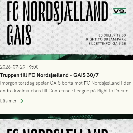
2026-07-29 19:00
Truppen till FC Nordsjælland - GAIS 30/7
Imorgon torsdag spelar GAIS borta mot FC Nordsjælland i den
andra kvalmatchen till Conference League på Right to Dream
Park! Fredrik Holmberg och ledarstaben har tagit ut följande
Läs mer
trupp till matchen: