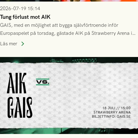
2026-07-19 15:14
Tung förlust mot AIK
GAIS, med en möjlighet att bygga självförtroende inför
Europaspelet på torsdag, gästade AIK på Strawberry Arena i
Stockholm . Men trots konstant hotande i första halvlek av
Läs mer
GAIS så var det AIK, i andra halvlek, som höjde tempot och
lyckades få in 2-0.