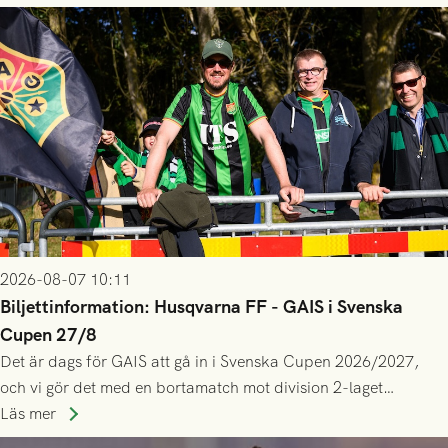
2026-08-07 10:11
Biljettinformation: Husqvarna FF - GAIS i Svenska
Cupen 27/8
Det är dags för GAIS att gå in i Svenska Cupen 2026/2027,
och vi gör det med en bortamatch mot division 2-laget
Husqvarna FF. Häng med och stötta grönsvart på plats!
Läs mer