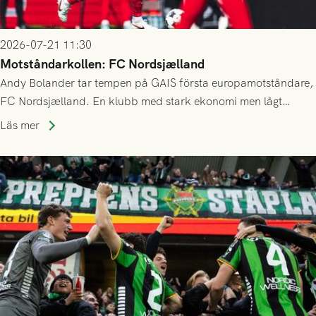
2026-07-21 11:30
Motståndarkollen: FC Nordsjælland
Andy Bolander tar tempen på GAIS första europamotståndare,
FC Nordsjælland. En klubb med stark ekonomi men lågt
publiksnitt, ett lag med både kollektiv styrka och individuell
Läs mer
finess.