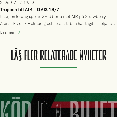
2026-07-17 19:00
Truppen till AIK - GAIS 18/7
Imorgon lördag spelar GAIS borta mot AIK på Strawberry
Arena! Fredrik Holmberg och ledarstaben har tagit ut följande
trupp till matchen:
Läs mer
LÄS FLER RELATERADE NYHETER