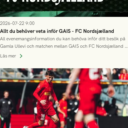
2026-07-22 9:00
Allt du behöver veta inför GAIS - FC Nordsjælland
All evenemangsinformation du kan behöva inför ditt besök på
Gamla Ullevi och matchen mellan GAIS och FC Nordsjælland i
kvalet till Conference League! Avspark kl 19.00 på torsdag
Läs mer
23/7.